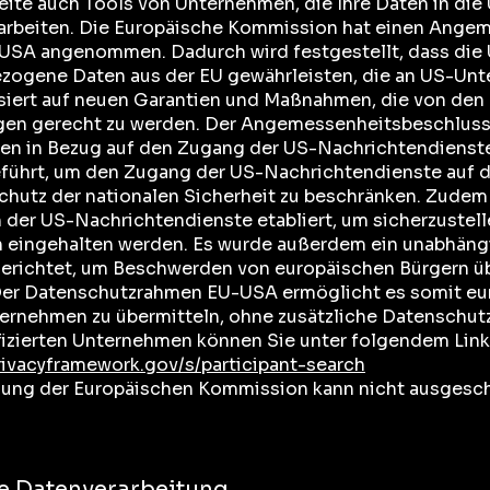
eite auch Tools von Unternehmen, die Ihre Daten in die
rarbeiten. Die Europäische Kommission hat einen Ange
SA angenommen. Dadurch wird festgestellt, dass die
zogene Daten aus der EU gewährleisten, die an US-Un
siert auf neuen Garantien und Maßnahmen, die von den
en gerecht zu werden. Der Angemessenheitsbeschluss 
en in Bezug auf den Zugang der US-Nachrichtendienste
eführt, um den Zugang der US-Nachrichtendienste auf d
hutz der nationalen Sicherheit zu beschränken. Zudem 
n der US-Nachrichtendienste etabliert, um sicherzustel
n eingehalten werden. Es wurde außerdem ein unabhäng
erichtet, um Beschwerden von europäischen Bürgern ü
. Der Datenschutzrahmen EU-USA ermöglicht es somit e
ternehmen zu übermitteln, ohne zusätzliche Datenschut
tifizierten Unternehmen können Sie unter folgendem Link
rivacyframework.gov/s/participant-search
dung der Europäischen Kommission kann nicht ausgesc
e Datenverarbeitung