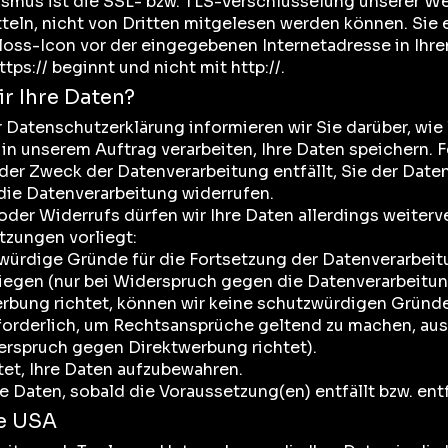
smus ist die SSL- bzw. TLS-Verschlüsselung unserer Web
tteln, nicht von Dritten mitgelesen werden können. Sie
oss-Icon vor der eingegebenen Internetadresse in Ihre
tps:// beginnt und nicht mit http://.
r Ihre Daten?
 Datenschutzerklärung informieren wir Sie darüber, wie 
in unserem Auftrag verarbeiten, Ihre Daten speichern. 
s der Zweck der Datenverarbeitung entfällt, Sie der Dat
 die Datenverarbeitung widerrufen.
oder Widerrufs dürfen wir Ihre Daten allerdings weiter
tzungen vorliegt:
ürdige Gründe für die Fortsetzung der Datenverarbeitun
iegen (nur bei Widerspruch gegen die Datenverarbeitun
bung richtet, können wir keine schutzwürdigen Gründe
rforderlich, um Rechtsansprüche geltend zu machen, au
iderspruch gegen Direktwerbung richtet).
htet, Ihre Daten aufzubewahren.
re Daten, sobald die Voraussetzung(en) entfällt bzw. entf
ie USA