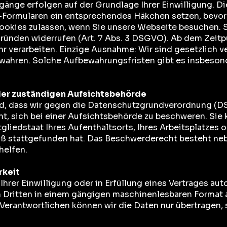
änge erfolgen auf der Grundlage Ihrer Einwilligung. Dies
e-Formularen ein entsprechendes Häkchen setzen, bevor
okies zulassen, wenn Sie unsere Webseite besuchen. Si
ründen widerrufen (Art. 7 Abs. 3 DSGVO). Ab dem Zeitp
hr verarbeiten. Einzige Ausnahme: Wir sind gesetzlich ve
wahren. Solche Aufbewahrungsfristen gibt es insbeson
der zuständigen Aufsichtsbehörde
nd, dass wir gegen die Datenschutzgrundverordnung (D
t, sich bei einer Aufsichtsbehörde zu beschweren. Sie 
liedstaat Ihres Aufenthaltsorts, Ihres Arbeitsplatzes 
ß stattgefunden hat. Das Beschwerderecht besteht ne
helfen.
rkeit
Ihrer Einwilligung oder in Erfüllung eines Vertrages aut
 Dritten in einem gängigen maschinenlesbaren Format 
Verantwortlichen können wir die Daten nur übertragen,