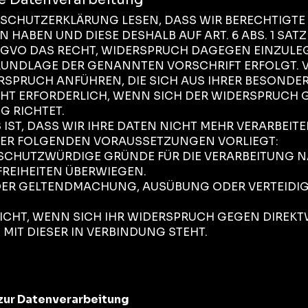
NSCHUTZERKLÄRUNG LESEN, DASS WIR BERECHTIGTE 
HABEN UND DIESE DESHALB AUF ART. 6 ABS. 1 SATZ 1
DSGVO DAS RECHT, WIDERSPRUCH DAGEGEN EINZULEG
GRUNDLAGE DER GENANNTEN VORSCHRIFT ERFOLGT. 
RSPRUCH ANFÜHREN, DIE SICH AUS IHRER BESONDER
CHT ERFORDERLICH, WENN SICH DER WIDERSPRUCH 
G RICHTET.
IST, DASS WIR IHRE DATEN NICHT MEHR VERARBEITE
DER FOLGENDEN VORAUSSETZUNGEN VORLIEGT:
CHUTZWÜRDIGE GRÜNDE FÜR DIE VERARBEITUNG NA
FREIHEITEN ÜBERWIEGEN.
 DER GELTENDMACHUNG, AUSÜBUNG ODER VERTEID
ICHT, WENN SICH IHR WIDERSPRUCH GEGEN DIREK
 MIT DIESER IN VERBINDUNG STEHT.
 zur Datenverarbeitung